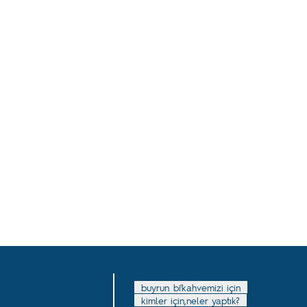
buyrun bi'kahvemizi için
kimler için,neler yaptık?